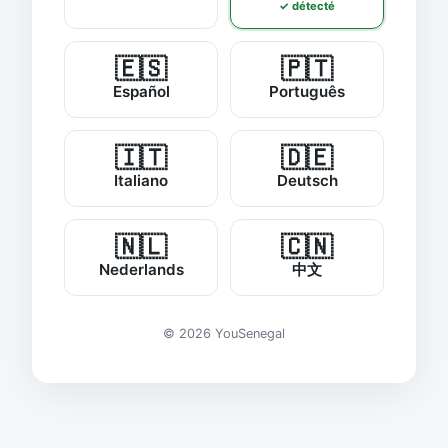
✓ détecté
🇪🇸
🇵🇹
Español
Português
🇮🇹
🇩🇪
Italiano
Deutsch
🇳🇱
🇨🇳
Nederlands
中文
© 2026 YouSenegal